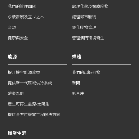
我們的管理團隊
處理化學及醫療廢物
永續發展及立世之本
處理都市廢物
合規
優化廢物管理
健康與安全
管理澳門環境衛生
能源
媒體
提升樓宇能源效益
我們的出版刊物
提供新一代區域供冷系統
新聞
轉廢為能
影片庫
產生可再生能源-太陽能
提供全方位機電工程解決方案
職業生涯