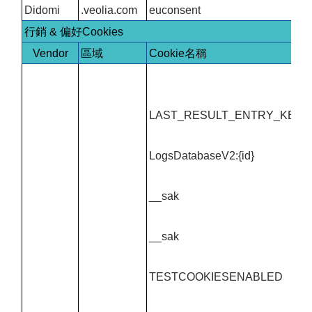
Didomi
.veolia.com
euconsent
行銷 & 偏好Cookies
Vendor
區域
Cookie名稱
LAST_RESULT_ENTRY_KEY
LogsDatabaseV2:{id}
__sak
__sak
TESTCOOKIESENABLED