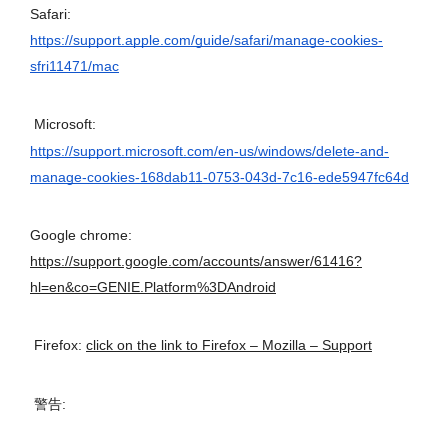
Safari:
https://support.apple.com/guide/safari/manage-cookies-
sfri11471/mac
Microsoft:
https://support.microsoft.com/en-us/windows/delete-and-
manage-cookies-168dab11-0753-043d-7c16-ede5947fc64d
Google chrome:
https://support.google.com/accounts/answer/61416?
hl=en&co=GENIE.Platform%3DAndroid
Firefox: 
click on the link to Firefox – Mozilla – Support
警告: