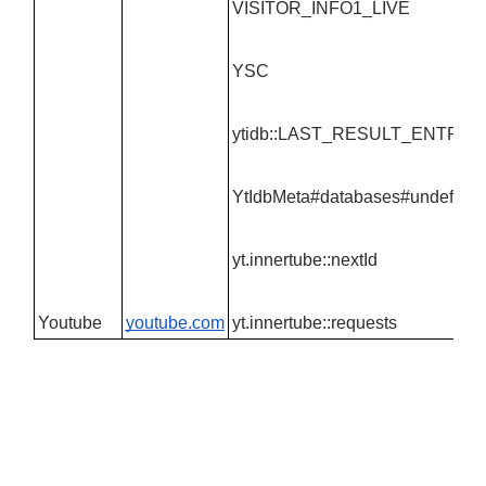
VISITOR_INFO1_LIVE
YSC
ytidb::LAST_RESULT_ENTRY
YtIdbMeta#databases#undefine
yt.innertube::nextId
Youtube
youtube.com
yt.innertube::requests