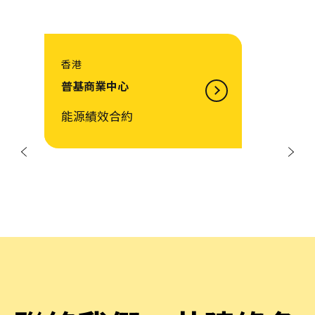
上環
大新行
能源績效合約 + 室內空氣
質素監測，並連接至
Hubgrade
項
下
前
一
頁