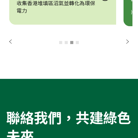
收集香港堆填區沼氣並轉化為環保
電力
將
項
下
前
一
頁
聯絡我們，共建綠色
未來