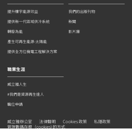
提升樓宇能源效益
我們的出版刊物
提供新一代區域供冷系統
新聞
轉廢為能
影片庫
產生可再生能源-太陽能
提供全方位機電工程解決方案
職業生涯
威立雅人生
#我們是資源再生達人
職位申請
威立雅辦公室
法律聲明
Cookies 政策
私隱政策
管理數碼存根（cookies) 的方式