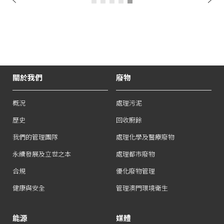
前
一
頁
關於我們
廢物
概況
處理污泥
歷史
回收廚餘
我們的管理團隊
處理化學及醫療廢物
永續發展及立世之本
處理都市廢物
合規
優化廢物管理
健康與安全
管理澳門環境衛生
能源
媒體